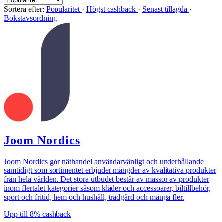
Sortera efter:
Popularitet
·
Högst cashback
·
Senast tillagda
·
Bokstavsordning
Joom Nordics
Joom Nordics gör näthandel användarvänligt och underhållande
samtidigt som sortimentet erbjuder mängder av kvalitativa produkter
från hela världen. Det stora utbudet består av massor av produkter
inom flertalet kategorier såsom kläder och accessoarer, biltillbehör,
sport och fritid, hem och hushåll, trädgård och många fler.
Upp till
8%
cashback