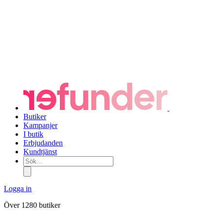
Butiker
Kampanjer
I butik
Erbjudanden
Kundtjänst
Sök...
Logga in
Över 1280 butiker