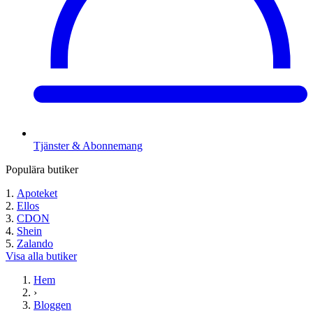
Tjänster & Abonnemang
Populära butiker
Apoteket
Ellos
CDON
Shein
Zalando
Visa alla butiker
Hem
›
Bloggen