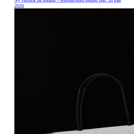
Ny vårlook på ingång – Bubbleroom hjälper dig!
30 mar
2026