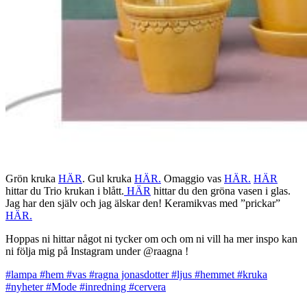
Grön kruka
HÄR
. Gul kruka
HÄR.
Omaggio vas
HÄR.
HÄR
hittar du Trio krukan i blått.
HÄR
hittar du den gröna vasen i glas.
Jag har den själv och jag älskar den! Keramikvas med ”prickar”
HÄR.
Hoppas ni hittar något ni tycker om och om ni vill ha mer inspo kan
ni följa mig på Instagram under @raagna !
#lampa
#hem
#vas
#ragna jonasdotter
#ljus
#hemmet
#kruka
#nyheter
#Mode
#inredning
#cervera