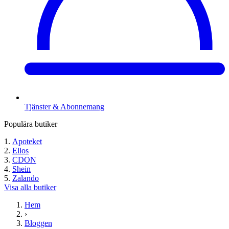
Tjänster & Abonnemang
Populära butiker
Apoteket
Ellos
CDON
Shein
Zalando
Visa alla butiker
Hem
›
Bloggen