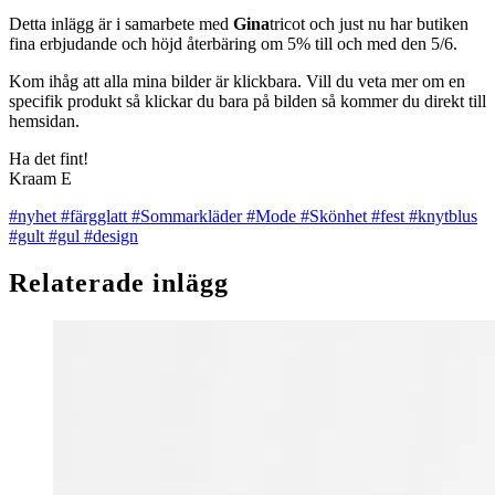
Detta inlägg är i samarbete med
Gina
tricot och just nu har butiken
fina erbjudande och höjd återbäring om 5% till och med den 5/6.
Kom ihåg att alla mina bilder är klickbara. Vill du veta mer om en
specifik produkt så klickar du bara på bilden så kommer du direkt till
hemsidan.
Ha det fint!
Kraam E
#nyhet
#färgglatt
#Sommarkläder
#Mode
#Skönhet
#fest
#knytblus
#gult
#gul
#design
Relaterade inlägg