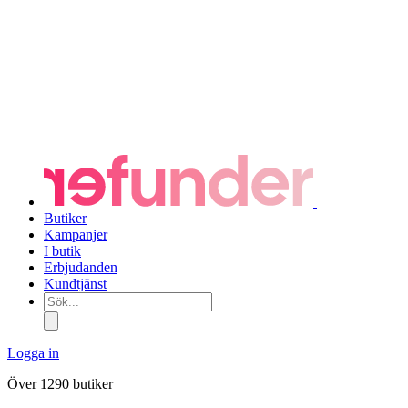
Butiker
Kampanjer
I butik
Erbjudanden
Kundtjänst
Sök...
Logga in
Över 1290 butiker