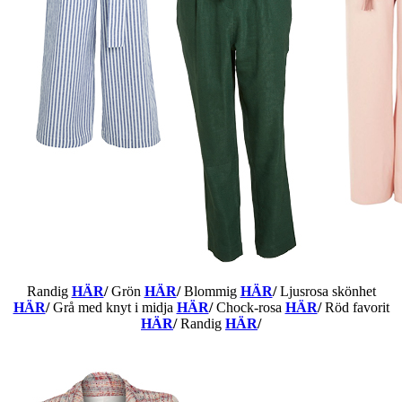
Randig
HÄR
/
Grön
HÄR
/
Blommig
HÄR
/
Ljusrosa skönhet
HÄR
/
Grå med knyt i midja
HÄR
/
Chock-rosa
HÄR
/
Röd favorit
HÄR
/
Randig
HÄR
/