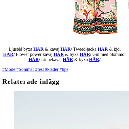
Ljusblå byxa
HÄR
& kavaj
HÄR
/
Tweed-jacka
HÄR
& kjol
HÄR
/ Flower power kavaj
HÄR
& byxa
HÄR
/
Gul med blommor
HÄR
/
Linnekavaj
HÄR
& byxa
HÄR
/
#Mode
#Sommar
#fest
#kläder
#tips
Relaterade inlägg