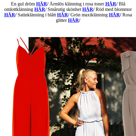
En gul dröm
HÄR
/
Ärmlös klänning i rosa toner
HÄR
/
Blå
omlottklänning
HÄR
/ Smårutig skönhet
HÄR
/
Röd med blommor
HÄR
/
Satinklänning i blått
HÄR
/
Grön maxiklänning
HÄR
/
Rosa
glitter
HÄR
/