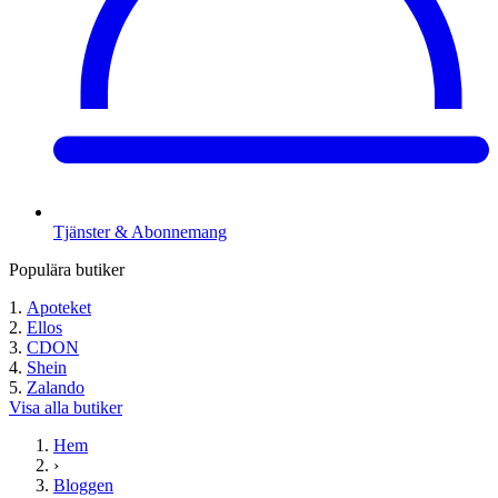
Tjänster & Abonnemang
Populära butiker
Apoteket
Ellos
CDON
Shein
Zalando
Visa alla butiker
Hem
›
Bloggen