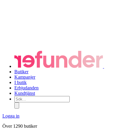
Butiker
Kampanjer
I butik
Erbjudanden
Kundtjänst
Sök...
Logga in
Över 1290 butiker