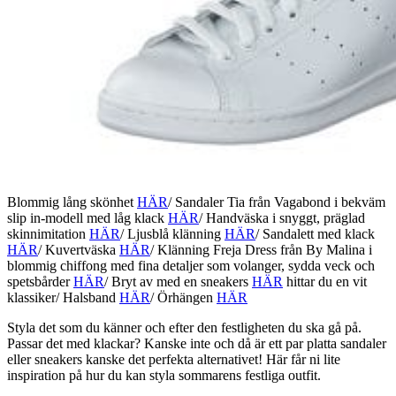
Blommig lång skönhet
HÄR
/ Sandaler Tia från Vagabond i bekväm
slip in-modell med låg klack
HÄR
/ Handväska i snyggt, präglad
skinnimitation
HÄR
/ Ljusblå klänning
HÄR
/ Sandalett med klack
HÄR
/ Kuvertväska
HÄR
/ Klänning Freja Dress från By Malina i
blommig chiffong med fina detaljer som volanger, sydda veck och
spetsbårder
HÄR
/ Bryt av med en sneakers
HÄR
hittar du en vit
klassiker/ Halsband
HÄR
/ Örhängen
HÄR
Styla det som du känner och efter den festligheten du ska gå på.
Passar det med klackar? Kanske inte och då är ett par platta sandaler
eller sneakers kanske det perfekta alternativet! Här får ni lite
inspiration på hur du kan styla sommarens festliga outfit.