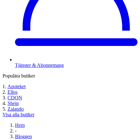
Tjänster & Abonnemang
Populära butiker
Apoteket
Ellos
CDON
Shein
Zalando
Visa alla butiker
Hem
›
Bloggen