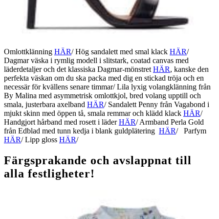
Omlottklänning
HÄR
/ Hög sandalett med smal klack
HÄR
/
Dagmar väska i rymlig modell i slitstark, coatad canvas med
läderdetaljer och det klassiska Dagmar-mönstret
HÄR
, kanske den
perfekta väskan om du ska packa med dig en stickad tröja och en
necessär för kvällens senare timmar/ Lila lyxig volangklänning från
By Malina med asymmetrisk omlottkjol, bred volang upptill och
smala, justerbara axelband
HÄR
/ Sandalett Penny från Vagabond i
mjukt skinn med öppen tå, smala remmar och klädd klack
HÄR
/
Handgjort hårband med rosett i läder
HÄR
/ Armband Perla Gold
från Edblad med tunn kedja i blank guldplätering
HÄR
/ Parfym
HÄR
/ Lipp gloss
HÄR
/
Färgsprakande och avslappnat till
alla festligheter!