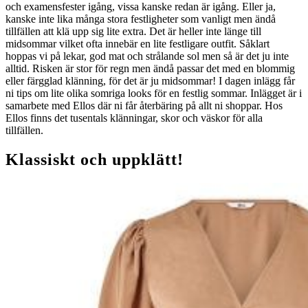
och examensfester igång, vissa kanske redan är igång. Eller ja,
kanske inte lika många stora festligheter som vanligt men ändå
tillfällen att klä upp sig lite extra. Det är heller inte länge till
midsommar vilket ofta innebär en lite festligare outfit. Såklart
hoppas vi på lekar, god mat och strålande sol men så är det ju inte
alltid. Risken är stor för regn men ändå passar det med en blommig
eller färgglad klänning, för det är ju midsommar! I dagen inlägg får
ni tips om lite olika somriga looks för en festlig sommar. Inlägget är i
samarbete med Ellos där ni får återbäring på allt ni shoppar. Hos
Ellos finns det tusentals klänningar, skor och väskor för alla
tillfällen.
Klassiskt och uppklätt!