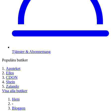
Tjänster & Abonnemang
Populära butiker
Apoteket
Ellos
CDON
Shein
Zalando
Visa alla butiker
Hem
›
Bloggen