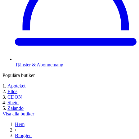
Tjänster & Abonnemang
Populära butiker
Apoteket
Ellos
CDON
Shein
Zalando
Visa alla butiker
Hem
›
Bloggen