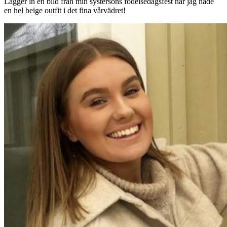
Lägger in en bild från min systersons födelsedagsfest när jag hade
en hel beige outfit i det fina vårvädret!