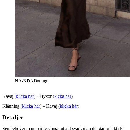
NA-KD klänning
Kavaj (
klicka här
) – Byxor (
kicka här
)
Klänning (
klicka här
) – Kavaj (
klicka här
)
Detaljer
Sen behöver man ju inte slänga ut allt svart, utan det går ju faktiskt