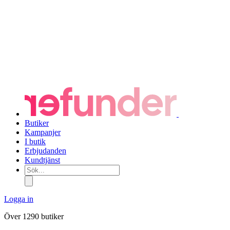
Butiker
Kampanjer
I butik
Erbjudanden
Kundtjänst
Sök...
Logga in
Över 1290 butiker