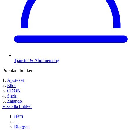
Tjänster & Abonnemang
Populära butiker
Apoteket
Ellos
CDON
Shein
Zalando
Visa alla butiker
Hem
›
Bloggen