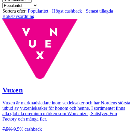
Sortera efter:
Popularitet
·
Högst cashback
·
Senast tillagda
·
Bokstavsordning
Vuxen
Vuxen är marknadsledare inom sexleksaker och har Nordens största
utbud av vuxenleksaker för honom och henne. I sortimentet finns
alla globala premium märken som Womanizer, Satisfyer, Fun
Factory och många fler.
7,5%
9,5%
cashback