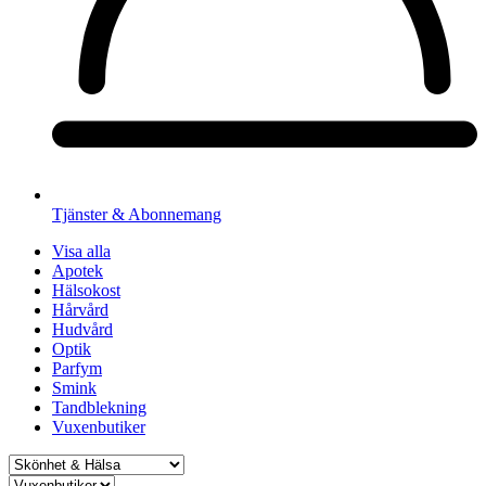
Tjänster & Abonnemang
Visa alla
Apotek
Hälsokost
Hårvård
Hudvård
Optik
Parfym
Smink
Tandblekning
Vuxenbutiker