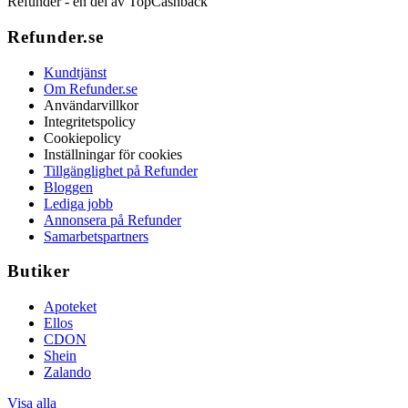
Refunder - en del av TopCashback
Refunder.se
Kundtjänst
Om Refunder.se
Användarvillkor
Integritetspolicy
Cookiepolicy
Inställningar för cookies
Tillgänglighet på Refunder
Bloggen
Lediga jobb
Annonsera på Refunder
Samarbetspartners
Butiker
Apoteket
Ellos
CDON
Shein
Zalando
Visa alla