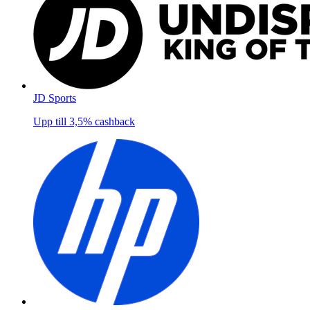
JD Sports
Upp till
3,5%
cashback