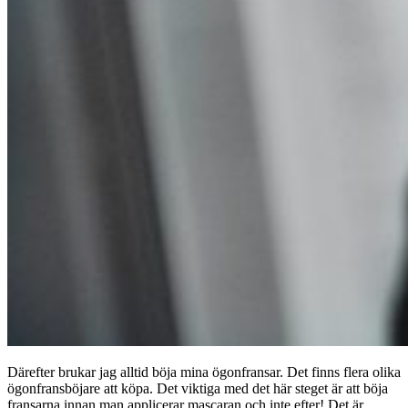
Därefter brukar jag alltid böja mina ögonfransar. Det finns flera olika
ögonfransböjare att köpa. Det viktiga med det här steget är att böja
fransarna innan man applicerar mascaran och inte efter! Det är