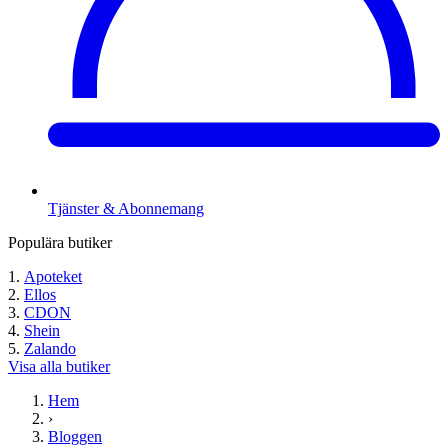
Tjänster & Abonnemang
Populära butiker
Apoteket
Ellos
CDON
Shein
Zalando
Visa alla butiker
Hem
›
Bloggen