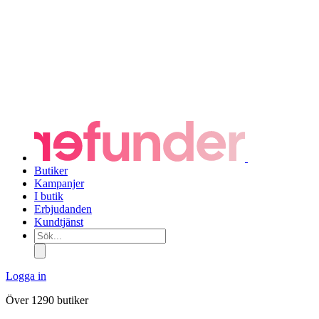
Butiker
Kampanjer
I butik
Erbjudanden
Kundtjänst
Sök...
Logga in
Över 1290 butiker