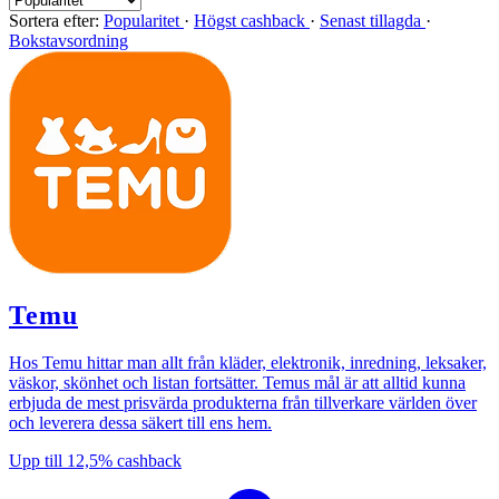
Sortera efter:
Popularitet
·
Högst cashback
·
Senast tillagda
·
Bokstavsordning
Temu
Hos Temu hittar man allt från kläder, elektronik, inredning, leksaker,
väskor, skönhet och listan fortsätter. Temus mål är att alltid kunna
erbjuda de mest prisvärda produkterna från tillverkare världen över
och leverera dessa säkert till ens hem.
Upp till
12,5%
cashback