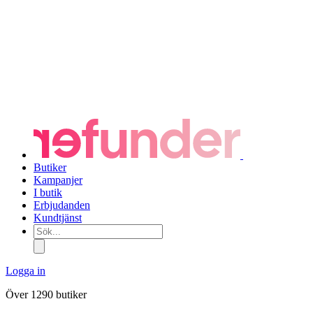
Butiker
Kampanjer
I butik
Erbjudanden
Kundtjänst
Sök...
Logga in
Över 1290 butiker